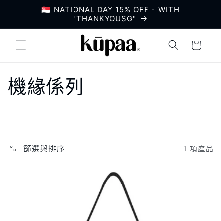
跳至內
🇸🇬 NATIONAL DAY 15% OFF - WITH
容
"THANKYOUSG"
購
物
車
商
機緣係列
品
系
列
篩選與排序
1 項產品
: