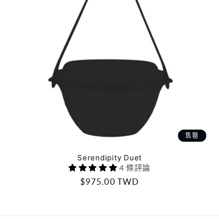
售罄
Serendipity Duet
4 條評論
定
$975.00 TWD
價